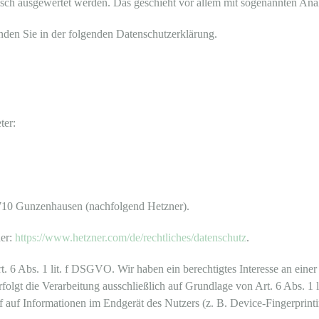
stisch ausgewertet werden. Das geschieht vor allem mit sogenannten A
nden Sie in der folgenden Datenschutzerklärung.
ter:
91710 Gunzenhausen (nachfolgend Hetzner).
ner:
https://www.hetzner.com/de/rechtliches/datenschutz
.
6 Abs. 1 lit. f DSGVO. Wir haben ein berechtigtes Interesse an einer 
rfolgt die Verarbeitung ausschließlich auf Grundlage von Art. 6 Abs.
 auf Informationen im Endgerät des Nutzers (z. B. Device-Fingerprint